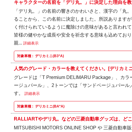
キャラクターの名前を「デリ丸。」に決定した理由を教
「デリ丸。」の名前の響きのかわいさと、漢字の「丸。
ることから、この名前に決定しました。所説ありますが
く付けられているように魔除けの意味があると言われて
皆様の健やかな成長や安全を祈念する意味も込めており
親...
詳細表示
対象車種 :
デリカミニ(B3*A)
人気のグレード・カラーを教えてください。[デリカミニ(B
グレードは「T Premium DELIMARU Package
ージュパール」、2トーンでは「サンドベージュパール
す。
詳細表示
対象車種 :
デリカミニ(BA*A)
RALLIARTやデリ丸。などの三菱自動車グッズは、どこ
MITSUBISHI MOTORS ONLINE SHOP や 三