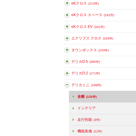
eKクロス
(213件)
eKクロス スペース
(191件)
eKクロス EV
(341件)
エクリプス クロス
(329件)
タウンボックス
(153件)
デリカD:5
(380件)
デリカD:2
(171件)
デリカミニ
(189件)
全般
(126件)
インテリア
走行性能
(3件)
機能装備
(12件)