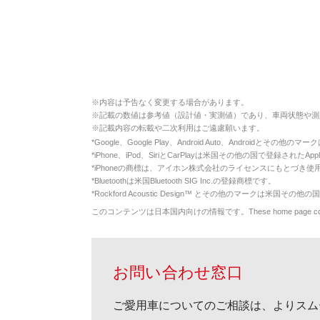
※
内容は予告なく変更する場合があります。
※
記載の数値は参考値（設計値・実測値）であり、車両状態や測
※
記載内容の転載や二次利用はご遠慮願います。
*
Google、Google Play、Android Auto、Androidとその他
*
iPhone、iPod、SiriとCarPlayは米国その他の国で登録されたApp
*
iPhoneの商標は、アイホン株式会社のライセンスにもとづき使
*
Bluetoothは米国Bluetooth SIG Inc.の登録商標です。
*
Rockford Acoustic Design™ とその他のマークは米国その他の国
このコンテンツは日本国内向けの情報です。These home page contents appl
お問い合わせ窓口
ご愛用車についてのご相談は、よりスム