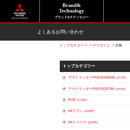
Brand&
Technology
ブランド&テクノロジー
よくあるお問い合わせ
トップカテゴリー
>
デリカミニ
>
全般
トップカテゴリー
アウトランダーPHEV(GN0W)
(477件)
アウトランダーPHEV(GG*W)
(242件)
RVR
(176件)
eKワゴン
(208件)
eKスペース
(299件)