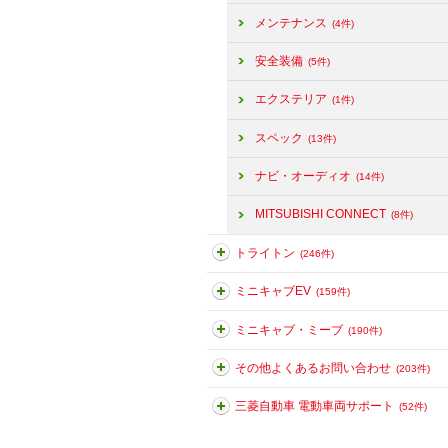
メンテナンス
(4件)
安全装備
(5件)
エクステリア
(1件)
スペック
(13件)
ナビ・オーディオ
(14件)
MITSUBISHI CONNECT
(8件)
トライトン
(246件)
ミニキャブEV
(159件)
ミニキャブ・ミーブ
(190件)
その他よくあるお問い合わせ
(203件)
三菱自動車 電動車両サポート
(52件)