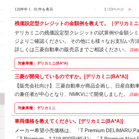
126件中 1 - 10 件を表示
≪
1 / 13ページ
≫
残価設定型クレジットの金額例を教えて。［デリカミニ(B
デリカミニの残価設定型クレジットの試算例や金額シミ
ジよりご確認ください。 その他にも様々なお支払い方
詳しくは三菱自動車の販売店までご相談ください。
詳細
対象車種 :
デリカミニ(BA*A)
三菱が開発しているのですか。[デリカミニ(BA*A)]
【販売会社向け】 三菱自動車が商品企画し、日産自動車
の兼任者が中心となり、NMKVにて開発しました。
詳細
対象車種 :
デリカミニ
車両価格を教えてください。[デリカミニ(BA*A)]
メーカー希望小売価格は、 「T Premium DELIMARU Pac
「T Premium」2,219,800円(税込)～ 「T Premium Navi