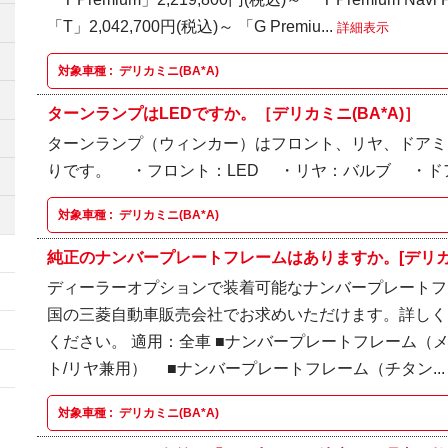
「T」2,042,700円(税込)～ 「G Premiu...
詳細表示
対象車種 :
デリカミニ(BA*A)
ターンランプはLEDですか。［デリカミニ(BA*A)］
ターンランプ（ウィンカー）はフロント、リヤ、ドアミ
りです。 ・フロント：LED ・リヤ：バルブ ・ド
対象車種 :
デリカミニ(BA*A)
純正のナンバープレートフレームはありますか。[デリカミニ
ディーラーオプションで装着可能なナンバープレートフ
国の三菱自動車販売会社でお求めいただけます。詳しく
ください。 適用：全車 ■ナンバープレートフレーム（メッ
ト/リヤ兼用） ■ナンバープレートフレーム（チタン..
対象車種 :
デリカミニ(BA*A)