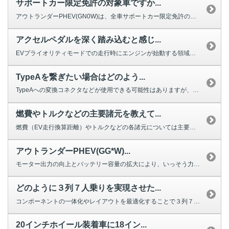
サポートカー限定免許の対象車ですか...
アウトランダーPHEV(GN0W)は、全車サポートカー限定免許の対象車です。
アクセルペダルを深く踏み込むと感じ...
EVプライオリティモードでの走行時にエンジンが始動する領域を分かりやすくす...
TypeAを繋ぎたい場合はどのよう...
TypeAへの変換コネクタなどが使用できる可能性はありますが、当社として動...
燃費やトルクなどの主要諸元を教えて...
燃費（EV走行換算距離）やトルクなどの各諸元については主要諸元からご確認い...
アウトランダーPHEV(GG*W)...
モーター出力の向上とバッテリー容量の拡大により、いっそう力強い走りと航続距...
どのように３列７人乗りを実現させた...
コンポーネントの一体化やレイアウトを最適化することで３列７人乗りを実現しま...
20インチホイール装着車に18イン...