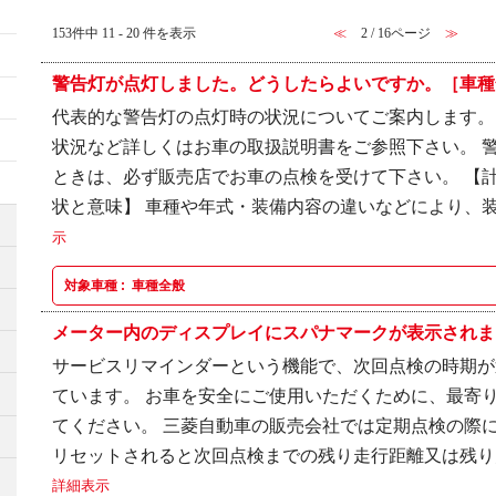
153件中 11 - 20 件を表示
≪
2 / 16ページ
≫
警告灯が点灯しました。どうしたらよいですか。［車種
代表的な警告灯の点灯時の状況についてご案内します。
状況など詳しくはお車の取扱説明書をご参照下さい。 
ときは、必ず販売店でお車の点検を受けて下さい。 【
状と意味】 車種や年式・装備内容の違いなどにより、装
示
対象車種 :
車種全般
メーター内のディスプレイにスパナマークが表示されまし
サービスリマインダーという機能で、次回点検の時期が
ています。 お車を安全にご使用いただくために、最寄
てください。 三菱自動車の販売会社では定期点検の際
リセットされると次回点検までの残り走行距離又は残り月
詳細表示