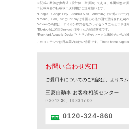
※
記載の数値は参考値（設計値・実測値）であり、車両状態や測
※
記載内容の転載や二次利用はご遠慮願います。
*
Google、Google Play、Android Auto、Androidとその他
*
iPhone、iPod、SiriとCarPlayは米国その他の国で登録されたApp
*
iPhoneの商標は、アイホン株式会社のライセンスにもとづき使
*
Bluetoothは米国Bluetooth SIG Inc.の登録商標です。
*
Rockford Acoustic Design™ とその他のマークは米国その他の国
このコンテンツは日本国内向けの情報です。These home page contents appl
お問い合わせ窓口
ご愛用車についてのご相談は、よりスム
三菱自動車 お客様相談センター
9:30-12:30、13:30-17:00
0120-324-860