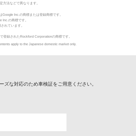
定方法などで異なります。
のマークはGoogle Inc.の商標または登録商標です。
le Inc.の商標です。
用されています。
で登録されたRockford Corporationの商標です。
y to the Japanese domestic market only.
ーズな対応のため車検証をご用意ください。