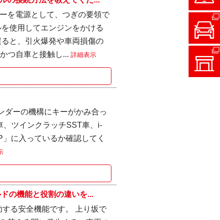
ーを電源として、つぎの要領で
ルを使用してエンジンをかける
誤ると、引火爆発や車両損傷の
かつ自車と接触し...
詳細表示
ンダーの機構にキーがかみ合っ
車、ツインクラッチSST車、i-
ーが「P」に入っているか確認してく
示
の機能と役割の違いを...
助する安全機能です。 上り坂で