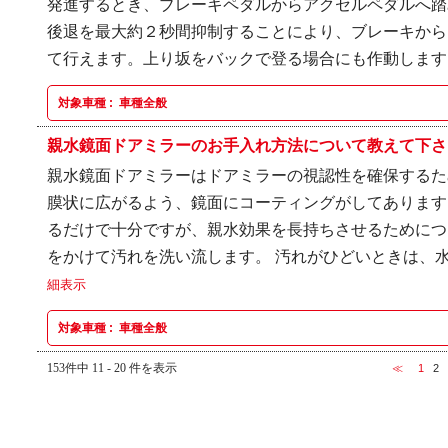
発進するとき、ブレーキペダルからアクセルペダルへ踏
後退を最大約２秒間抑制することにより、ブレーキから
て行えます。上り坂をバックで登る場合にも作動します。 
対象車種 :
車種全般
親水鏡面ドアミラーのお手入れ方法について教えて下さ
親水鏡面ドアミラーはドアミラーの視認性を確保するた
膜状に広がるよう、鏡面にコーティングがしてあります
るだけで十分ですが、親水効果を長持ちさせるためにつ
をかけて汚れを洗い流します。 汚れがひどいときは、水
細表示
対象車種 :
車種全般
153件中 11 - 20 件を表示
≪
1
2