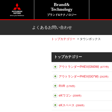
Brand&
Technology
ブランド&テクノロジー
よくあるお問い合わせ
トップカテゴリー
>
タウンボックス
トップカテゴリー
アウトランダーPHEV(GN0W)
(477件)
アウトランダーPHEV(GG*W)
(242件)
RVR
(176件)
eKワゴン
(208件)
eKスペース
(299件)