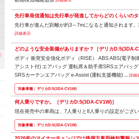
詳細表示
先行車発信通知は先行車が発進してからどのくらいのタイ
先行車が進んだ距離が約3～7mになると通知されます。
詳細表示
どのような安全装備がありますか？［デリカD:5(3DA-C
C
ボディ 衝突安全強化ボディ（RISE） ABS ABS(電子
アシスト付) エアバッグ 運転席＆助手席SRSエアバッグ
SRSカーテンエアバッグ e-Assist (運転支援機能) ...
詳細
対象車種 :
デリカD:5(3DA-CV1W)
何人乗りですか。［デリカD:5(3DA-CV1W)］
現在発売中の車両は、7人乗りと8人乗りの設定がござ
対象車種 :
デリカD:5(3DA-CV1W)
2026年のマイナーチェンジでは後側方車両検知警報システム