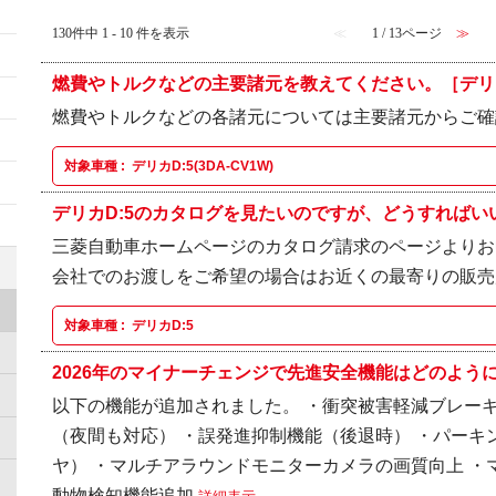
130件中 1 - 10 件を表示
≪
1 / 13ページ
≫
燃費やトルクなどの主要諸元を教えてください。［デリカD:5
燃費やトルクなどの各諸元については主要諸元からご
対象車種 :
デリカD:5(3DA-CV1W)
デリカD:5のカタログを見たいのですが、どうすればいいで
三菱自動車ホームページのカタログ請求のページよりお
会社でのお渡しをご希望の場合はお近くの最寄りの販売
対象車種 :
デリカD:5
2026年のマイナーチェンジで先進安全機能はどのように向
以下の機能が追加されました。 ・衝突被害軽減ブレーキ[
（夜間も対応） ・誤発進抑制機能（後退時） ・パーキ
ヤ） ・マルチアラウンドモニターカメラの画質向上 ・
動物検知機能追加