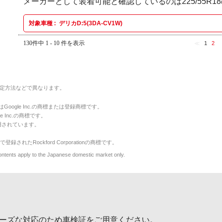
メーカーとして装着可能と確認しているのは225/55R1
対象車種 :
デリカD:5(3DA-CV1W)
130件中 1 - 10 件を表示
≪
1
2
定方法などで異なります。
のマークはGoogle Inc.の商標または登録商標です。
le Inc.の商標です。
用されています。
で登録されたRockford Corporationの商標です。
y to the Japanese domestic market only.
ーズな対応のため車検証をご用意ください。