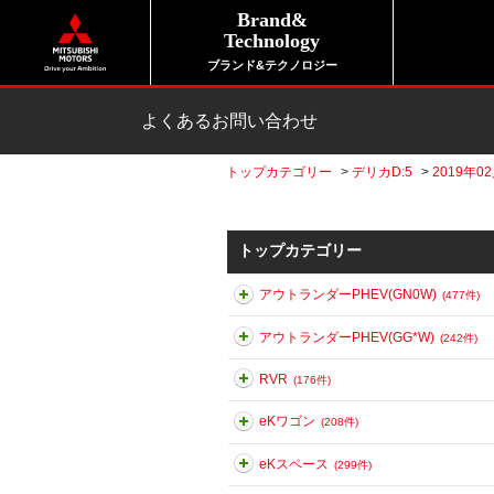
Brand&
Technology
ブランド&テクノロジー
よくあるお問い合わせ
トップカテゴリー
>
デリカD:5
>
2019年0
トップカテゴリー
アウトランダーPHEV(GN0W)
(477件)
アウトランダーPHEV(GG*W)
(242件)
RVR
(176件)
eKワゴン
(208件)
eKスペース
(299件)