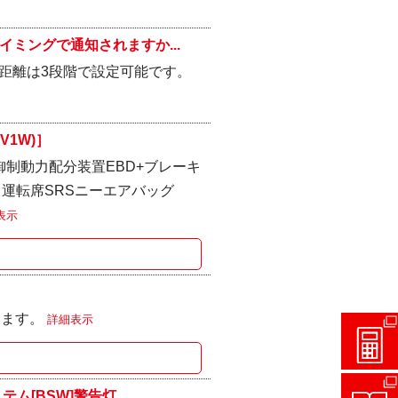
ミングで通知されますか...
距離は3段階で設定可能です。
V1W)］
制御制動力配分装置EBD+ブレーキ
 運転席SRSニーエアバッグ
表示
います。
詳細表示
[BSW]警告灯...