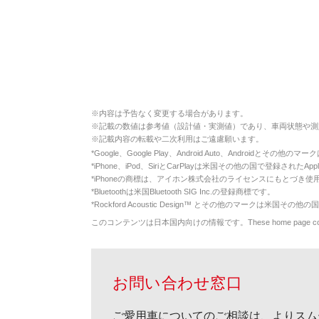
※
内容は予告なく変更する場合があります。
※
記載の数値は参考値（設計値・実測値）であり、車両状態や測
※
記載内容の転載や二次利用はご遠慮願います。
*
Google、Google Play、Android Auto、Androidとその他
*
iPhone、iPod、SiriとCarPlayは米国その他の国で登録されたApp
*
iPhoneの商標は、アイホン株式会社のライセンスにもとづき使
*
Bluetoothは米国Bluetooth SIG Inc.の登録商標です。
*
Rockford Acoustic Design™ とその他のマークは米国その他の国
このコンテンツは日本国内向けの情報です。These home page contents appl
お問い合わせ窓口
ご愛用車についてのご相談は、よりスム