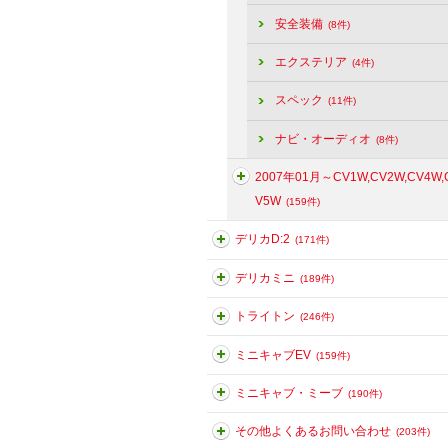
安全装備
(8件)
エクステリア
(4件)
スペック
(11件)
ナビ・オーディオ
(8件)
2007年01月～CV1W,CV2W,CV4W,
V5W
(159件)
デリカD:2
(171件)
デリカミニ
(189件)
トライトン
(246件)
ミニキャブEV
(159件)
ミニキャブ・ミーブ
(190件)
その他よくあるお問い合わせ
(203件)