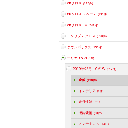
eKクロス
(213件)
eKクロス スペース
(191件)
eKクロス EV
(341件)
エクリプス クロス
(329件)
タウンボックス
(153件)
デリカD:5
(380件)
2019年02月～CV1W
(217件)
全般
(130件)
インテリア
(5件)
走行性能
(2件)
機能装備
(28件)
メンテナンス
(13件)