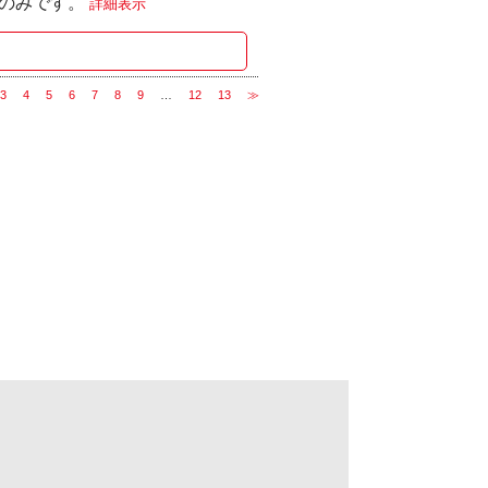
8のみです。
詳細表示
3
4
5
6
7
8
9
…
12
13
≫