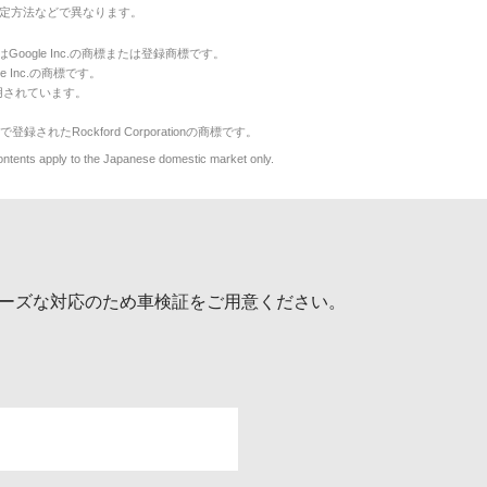
定方法などで異なります。
のマークはGoogle Inc.の商標または登録商標です。
le Inc.の商標です。
用されています。
で登録されたRockford Corporationの商標です。
y to the Japanese domestic market only.
ーズな対応のため車検証をご用意ください。