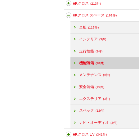
eKクロス
(213件)
eKクロス スペース
(191件)
全般
(117件)
インテリア
(3件)
走行性能
(2件)
機能装備
(20件)
メンテナンス
(9件)
安全装備
(19件)
エクステリア
(3件)
スペック
(12件)
ナビ・オーディオ
(3件)
eKクロス EV
(341件)