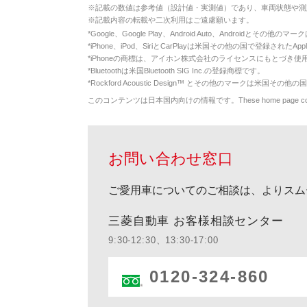
※
記載の数値は参考値（設計値・実測値）であり、車両状態や測
※
記載内容の転載や二次利用はご遠慮願います。
*
Google、Google Play、Android Auto、Androidとその他
*
iPhone、iPod、SiriとCarPlayは米国その他の国で登録されたApp
*
iPhoneの商標は、アイホン株式会社のライセンスにもとづき使
*
Bluetoothは米国Bluetooth SIG Inc.の登録商標です。
*
Rockford Acoustic Design™ とその他のマークは米国その他の国
このコンテンツは日本国内向けの情報です。These home page contents appl
お問い合わせ窓口
ご愛用車についてのご相談は、よりスム
三菱自動車 お客様相談センター
9:30-12:30、13:30-17:00
0120-324-860