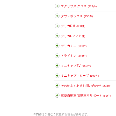
エクリプス クロス
(329件)
タウンボックス
(153件)
デリカD:5
(380件)
デリカD:2
(171件)
デリカミニ
(189件)
トライトン
(246件)
ミニキャブEV
(159件)
ミニキャブ・ミーブ
(190件)
その他よくあるお問い合わせ
(203件)
三菱自動車 電動車両サポート
(52件)
※
内容は予告なく変更する場合があります。