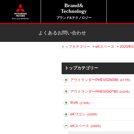
Brand&
Technology
ブランド&テクノロジー
よくあるお問い合わせ
トップカテゴリー
>
eKスペース
>
2020年0
トップカテゴリー
アウトランダーPHEV(GN0W)
(477件)
アウトランダーPHEV(GG*W)
(242件)
RVR
(176件)
eKワゴン
(208件)
eKスペース
(299件)