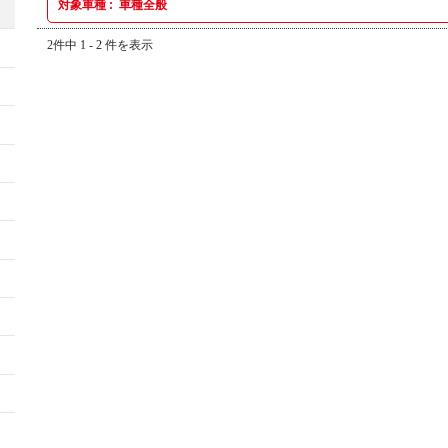
対象車種 :
車種全般
2件中 1 - 2 件を表示