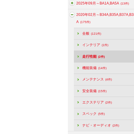
2025年09月～BA1A,BA5A
(13件)
2020年02月～B34A,B35A,B37A,B3
A
(175件)
全般
(121件)
インテリア
(1件)
走行性能
(2件)
機能装備
(14件)
メンテナンス
(4件)
安全装備
(15件)
エクステリア
(2件)
スペック
(5件)
ナビ・オーディオ
(2件)