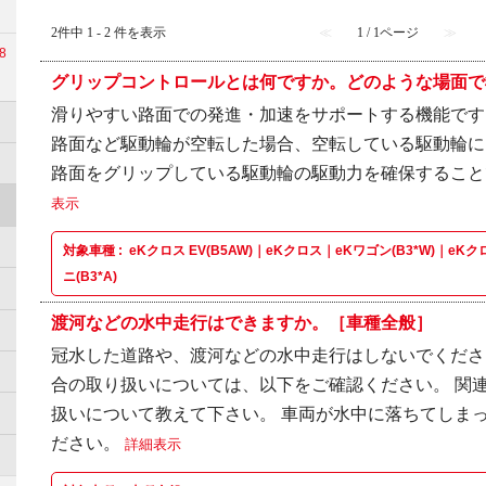
2件中 1 - 2 件を表示
≪
1 / 1ページ
≫
8
グリップコントロールとは何ですか。どのような場面で機
滑りやすい路面での発進・加速をサポートする機能です
路面など駆動輪が空転した場合、空転している駆動輪に
路面をグリップしている駆動輪の駆動力を確保するこ
表示
対象車種 :
eKクロス EV(B5AW)｜eKクロス｜eKワゴン(B3*W)｜
ニ(B3*A)
渡河などの水中走行はできますか。［車種全般］
冠水した道路や、渡河などの水中走行はしないでくださ
合の取り扱いについては、以下をご確認ください。 関連
扱いについて教えて下さい。 車両が水中に落ちてしま
ださい。
詳細表示