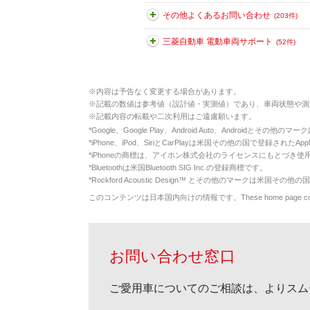
その他よくあるお問い合わせ
(203件)
三菱自動車 電動車両サポート
(52件)
※
内容は予告なく変更する場合があります。
※
記載の数値は参考値（設計値・実測値）であり、車両状態や測
※
記載内容の転載や二次利用はご遠慮願います。
*
Google、Google Play、Android Auto、Androidとその他
*
iPhone、iPod、SiriとCarPlayは米国その他の国で登録されたApp
*
iPhoneの商標は、アイホン株式会社のライセンスにもとづき使
*
Bluetoothは米国Bluetooth SIG Inc.の登録商標です。
*
Rockford Acoustic Design™ とその他のマークは米国その他の国
このコンテンツは日本国内向けの情報です。These home page contents appl
お問い合わせ窓口
ご愛用車についてのご相談は、よりスム